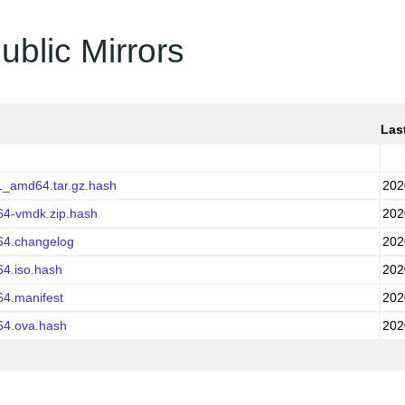
ublic Mirrors
Las
1_amd64.tar.gz.hash
202
64-vmdk.zip.hash
202
64.changelog
202
64.iso.hash
202
64.manifest
202
64.ova.hash
202