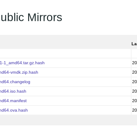
ublic Mirrors
La
1-1_amd64.tar.gz.hash
20
md64-vmdk.zip.hash
20
md64.changelog
20
md64.iso.hash
20
md64.manifest
20
md64.ova.hash
20