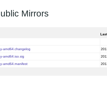
ublic Mirrors
Las
zy-amd64.changelog
201
y-amd64.iso.sig
201
zy-amd64.manifest
201