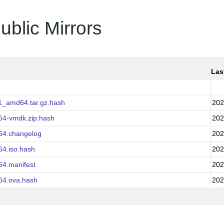
ublic Mirrors
Las
1_amd64.tar.gz.hash
202
64-vmdk.zip.hash
202
64.changelog
202
64.iso.hash
202
64.manifest
202
64.ova.hash
202